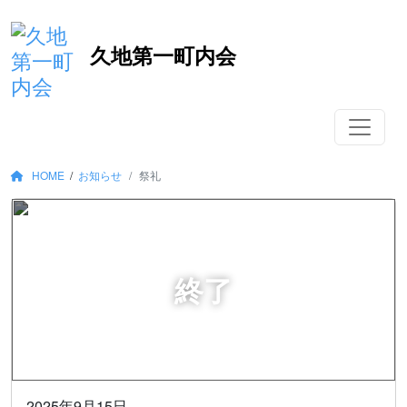
コ
久地第一町内会
ン
テ
ン
ツ
へ
移
HOME
/
お知らせ
祭礼
動
2025年9月15日