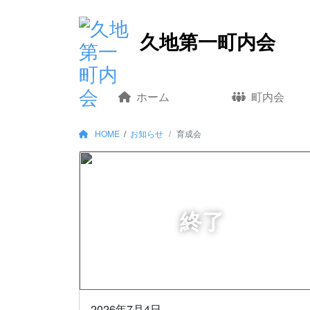
コ
久地第一町内会
ン
テ
ン
ツ
ホーム
町内会
へ
移
HOME
/
お知らせ
育成会
動
2026年7月4日