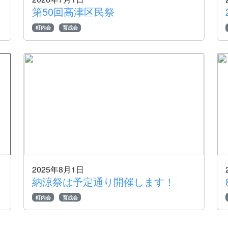
第50回高津区民祭
町内会
育成会
2025年8月1日
納涼祭は予定通り開催します！
町内会
育成会