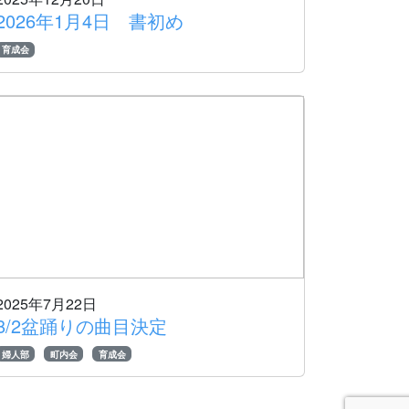
2026年1月4日 書初め
育成会
2025年7月22日
8/2盆踊りの曲目決定
婦人部
町内会
育成会