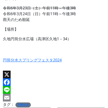
令和6年3月23日（土）午前11時～午後3時
令和6年3月24日（日）午前11時～午後3時
雨天のため順延
【場所】
久地円筒分水広場（高津区久地1－34）
円筒分水スプリングフェスタ2024
X
Facebook
Line
タグ：
Email
円筒分水