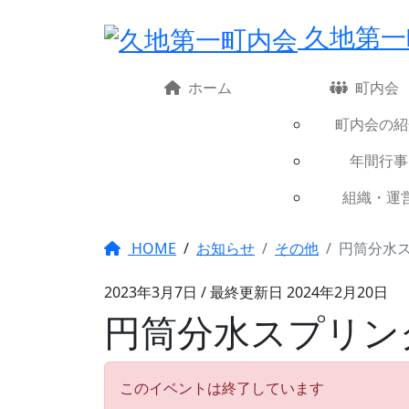
久地第一
コ
ン
テ
ホーム
町内会
ン
ツ
町内会の紹
へ
年間行事
移
動
組織・運
HOME
/
お知らせ
その他
円筒分水ス
2023年3月7日
/ 最終更新日 2024年2月20日
円筒分水スプリング
このイベントは終了しています