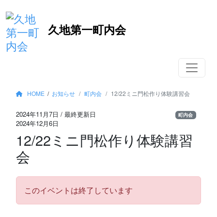
コ
久地第一町内会
ン
テ
ン
ツ
へ
移
HOME
/
お知らせ
町内会
12/22ミニ門松作り体験講習会
動
2024年11月7日
/ 最終更新日
町内会
2024年12月6日
12/22ミニ門松作り体験講習
会
このイベントは終了しています