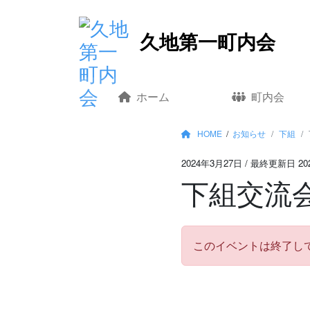
コ
久地第一町内会
ン
テ
ン
ツ
ホーム
町内会
へ
移
HOME
/
お知らせ
下組
動
2024年3月27日
/ 最終更新日 20
下組交流
このイベントは終了し