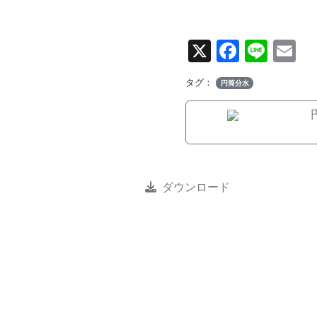
X
Facebo
Line
E
タグ：
円筒分水
ダウンロード