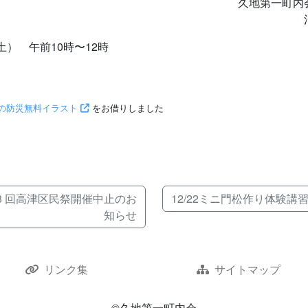
久地第一町内会 
消防部長 
土） 午前10時〜12時
の防災無料イラスト
をお借りしました
ok
mail
48 回高津区民祭開催中止のお
12/22ミニ門松作り体験講
知らせ
リンク集
サイトマップ
©久地第一町内会