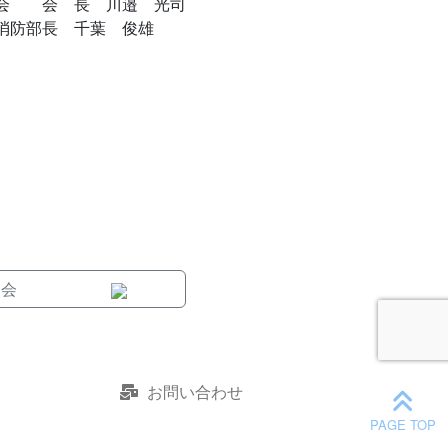
会 長 川邉 光司
千葉 俊雄
習会
お問い合わせ