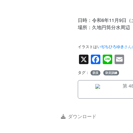
日時：令和6年11月9日（
場所：久地円筒分水周辺
イラストは
いぢちひろゆき
さん
X
Facebo
Line
E
タグ：
防災
防災訓練
第 
ダウンロード