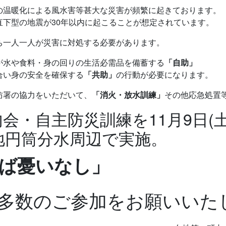
の温暖化による風水害等甚大な災害が頻繁に起きております。
直下型の地震が30年以内に起こることが想定されています。
ち一人一人が災害に対処する必要があります。
が水や食料・身の回りの生活必需品を備蓄する
「自助」
合い身の安全を確保する
「共助」
の行動が必要になります。
防署の協力をいただいて、
「消火・放水訓練」
その他応急処置
会・自主防災訓練を11月9日(土
地円筒分水周辺で実施。
ば憂いなし」
多数のご参加をお願いいた