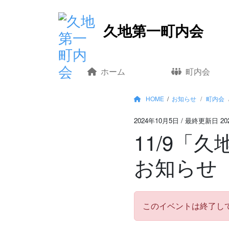
コ
久地第一町内会
ン
テ
ン
ツ
ホーム
町内会
へ
移
HOME
/
お知らせ
町内会
動
2024年10月5日
/ 最終更新日 20
11/9「
お知らせ
このイベントは終了し