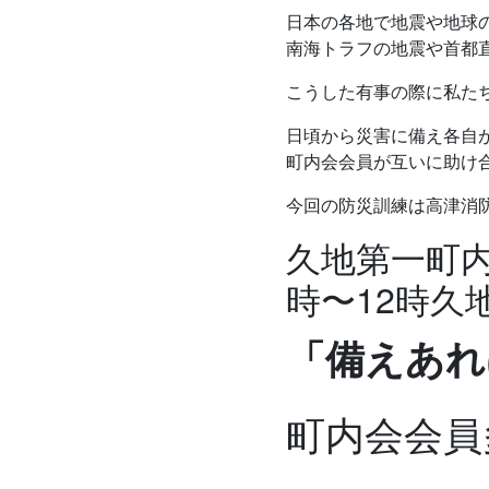
日本の各地で地震や地球
南海トラフの地震や首都
こうした有事の際に私た
日頃から災害に備え各自
町内会会員が互いに助け
今回の防災訓練は高津消
久地第一町内
時〜12時久
「備えあれ
町内会会員