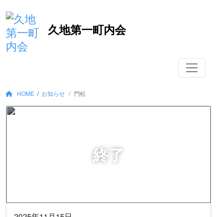
コ
久地第一町内会
ン
テ
ン
ツ
へ
移
HOME
/
お知らせ
門松
動
2025年11月15日