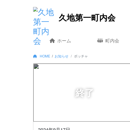
コ
久地第一町内会
ン
テ
ン
ツ
ホーム
町内会
へ
移
HOME
/
お知らせ
ボッチャ
動
2024年9月17日