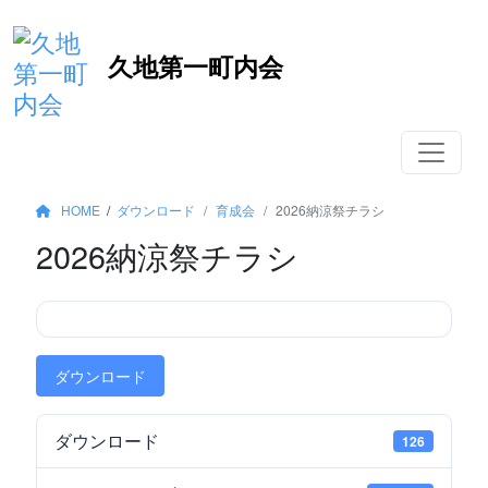
コ
久地第一町内会
ン
テ
ン
ツ
へ
移
HOME
/
ダウンロード
育成会
2026納涼祭チラシ
動
2026納涼祭チラシ
ダウンロード
ダウンロード
126