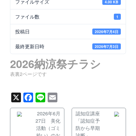
ファイルサイズ
4.00 KB
ファイル数
1
投稿日
2026年7月4日
最終更新日時
2026年7月3日
2026納涼祭チラシ
表裏2ページです
X
Facebook
Line
Email
2026年6月
認知症講座
27日 美化
「認知症予
活動（ゴミ
防から早期
拾い）のお
診断」