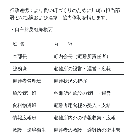
行政連携：より良い町づくりのために川崎市担当部
署との協議および連絡、協力体制を指します。
・自主防災組織概要
班 名
内 容
本部長
町内会長（避難所責任者）
総務班
避難所の設営・運営・広報
避難者管理班
避難状況の把握
施設管理班
各雛所内施設の管理・運営
食料物資班
避難者用食糧の受入・支給
情報広報班
避難所内外の情報収集・広報
救護・環境衛生
避難者の救護、避難所の衛生管