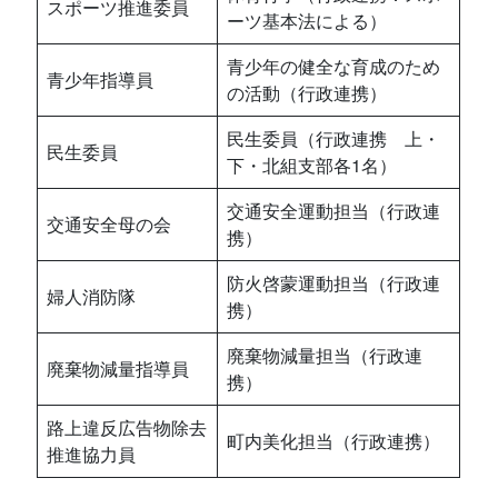
スポーツ推進委員
ーツ基本法による）
青少年の健全な育成のため
青少年指導員
の活動（行政連携）
民生委員（行政連携 上・
民生委員
下・北組支部各1名）
交通安全運動担当（行政連
交通安全母の会
携）
防火啓蒙運動担当（行政連
婦人消防隊
携）
廃棄物減量担当（行政連
廃棄物減量指導員
携）
路上違反広告物除去
町内美化担当（行政連携）
推進協力員