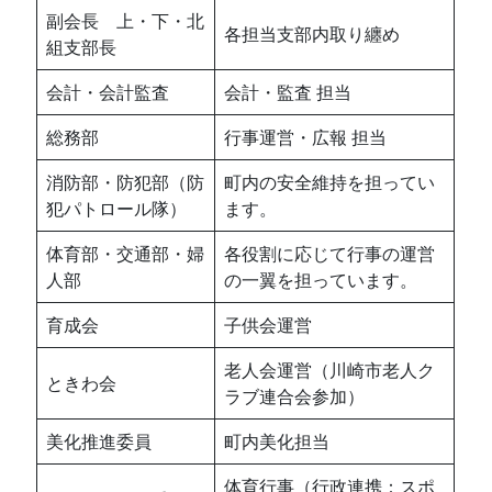
副会長 上・下・北
各担当支部内取り纏め
組支部長
会計・会計監査
会計・監査 担当
総務部
行事運営・広報 担当
消防部・防犯部（防
町内の安全維持を担ってい
犯パトロール隊）
ます。
体育部・交通部・婦
各役割に応じて行事の運営
人部
の一翼を担っています。
育成会
子供会運営
老人会運営（川崎市老人ク
ときわ会
ラブ連合会参加）
美化推進委員
町内美化担当
体育行事（行政連携：スポ