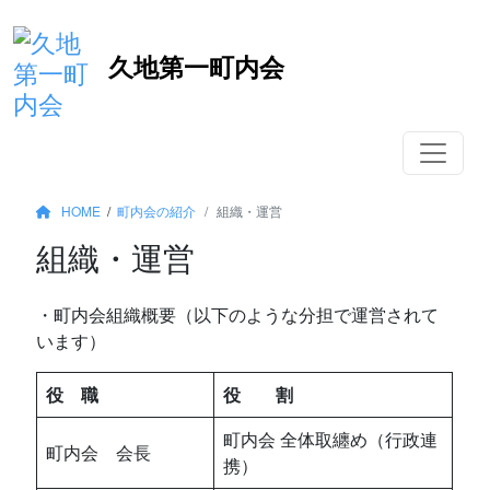
コ
久地第一町内会
ン
テ
ン
ツ
へ
移
HOME
/
町内会の紹介
組織・運営
動
組織・運営
・町内会組織概要（以下のような分担で運営されて
います）
役 職
役 割
町内会 全体取纏め（行政連
町内会 会長
携）